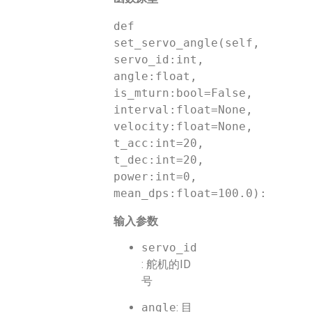
def 
set_servo_angle(self, 
servo_id:int, 
angle:float, 
is_mturn:bool=False, 
interval:float=None, 
velocity:float=None, 
t_acc:int=20, 
t_dec:int=20,  
power:int=0, 
输入参数
servo_id
: 舵机的ID
号
angle
: 目