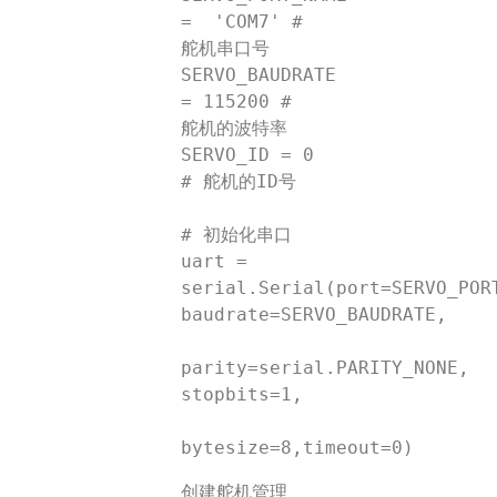
=  'COM7' # 
舵机串口号

SERVO_BAUDRATE 
= 115200 # 
舵机的波特率

SERVO_ID = 0  
# 舵机的ID号

# 初始化串口

uart = 
serial.Serial(port=SERVO_PORT
baudrate=SERVO_BAUDRATE,

parity=serial.PARITY_NONE, 
stopbits=1,

创建舵机管理