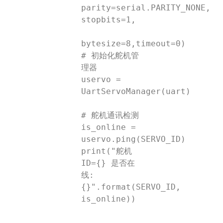
parity=serial.PARITY_NONE, 
stopbits=1,

bytesize=8,timeout=0)

# 初始化舵机管
理器

uservo = 
UartServoManager(uart)

# 舵机通讯检测

is_online = 
uservo.ping(SERVO_ID)

print("舵机
ID={} 是否在
线: 
{}".format(SERVO_ID, 
is_online))
