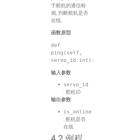
于舵机的通信检
测, 判断舵机是否
在线。
函数原型
def 
ping(self, 
输入参数
servo_id
: 舵机ID
输出参数
is_online
: 舵机是否
在线
4.2.例程