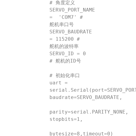
# 角度定义

SERVO_PORT_NAME 
=  'COM7' # 
舵机串口号

SERVO_BAUDRATE 
= 115200 # 
舵机的波特率

SERVO_ID = 0  
# 舵机的ID号

# 初始化串口

uart = 
serial.Serial(port=SERVO_PORT
baudrate=SERVO_BAUDRATE,

parity=serial.PARITY_NONE, 
stopbits=1,

bytesize=8,timeout=0)
