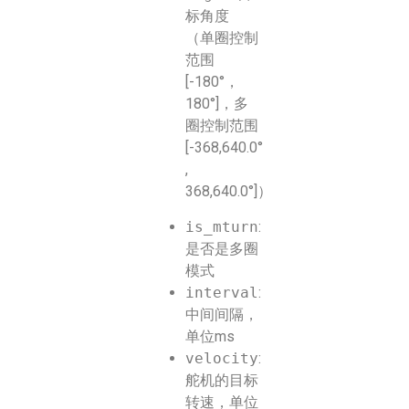
标角度
（单圈控制
范围
[-180°，
180°]，多
圈控制范围
[-368,640.0°
,
368,640.0°]）
is_mturn
:
是否是多圈
模式
interval
:
中间间隔，
单位ms
velocity
:
舵机的目标
转速，单位