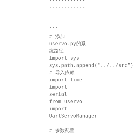
------------
------------
------------
--

'''

# 添加
uservo.py的系
统路径

import sys

sys.path.append("../../src")

# 导入依赖

import time

import 
serial

from uservo 
import 
UartServoManager

# 参数配置
