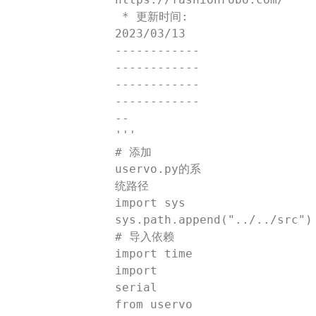
 * 更新时间: 
2023/03/13

------------
------------
------------
------------
--

'''

# 添加
uservo.py的系
统路径

import sys

sys.path.append("../../src")

# 导入依赖

import time

import 
serial

from uservo 