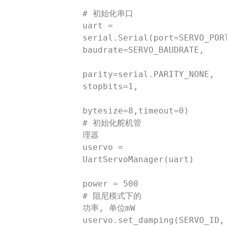
# 初始化串口

uart = 
serial.Serial(port=SERVO_PORT
baudrate=SERVO_BAUDRATE,

parity=serial.PARITY_NONE, 
stopbits=1,

bytesize=8,timeout=0)

# 初始化舵机管
理器

uservo = 
UartServoManager(uart)

power = 500 
# 阻尼模式下的
功率, 单位mW

uservo.set_damping(SERVO_ID, 