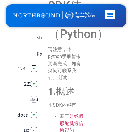
SDK使
uart-servo
用手册
sdk
（Python）
stm32f103
请注意，本
python
python手册暂未
更新完成，如有
123
疑问可联系我
们。测试
223
1.概述
323
本SDK内容有
docs
基于
总线伺
服舵机通信
uart
协议
的